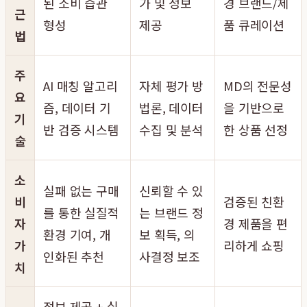
된 소비 습관
가 및 정보
경 브랜드/제
근
형성
제공
품 큐레이션
법
주
AI 매칭 알고리
자체 평가 방
MD의 전문성
요
즘, 데이터 기
법론, 데이터
을 기반으로
기
반 검증 시스템
수집 및 분석
한 상품 선정
술
소
실패 없는 구매
신뢰할 수 있
비
검증된 친환
를 통한 실질적
는 브랜드 정
자
경 제품을 편
환경 기여, 개
보 획득, 의
가
리하게 쇼핑
인화된 추천
사결정 보조
치
정보 제공 + 실