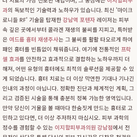
과
의 독보적인 기술력과 노하우가 있습니다. 최신 '마이크
로니들 RF' 기술을 탑재한
강남역 포텐자
레이저는 피부
속 깊은 곳에서부터 콜라겐 재생의 불씨를 지피고, 특허받
은
여드름 흉터 재생주사
는 그 불씨를 활활 타오르게 하여
패인 흉터를 빈틈없이 채워줍니다. 여기에 전통적인
프락
셀 효과
를 안전하고 효과적으로 결합하는 노하우까지 더
해져, 어떤 유형의 흉터에도 최적의 솔루션을 제공할 수 있
게 되었습니다. 흉터 치료는 더 이상 막연한 기대나 기나긴
인내의 과정이 아닙니다. 정확한 진단과 체계적인 계획, 그
리고 검증된 시술을 통해 충분히 정복 가능한 영역입니다.
만약 당신이 거울을 볼 때마다 한숨짓게 만드는 흉터로 고
민하고 있다면, 더 이상 주저하지 마십시오. 피부 과학의
정수를 경험할 수 있는
이지함피부과의원 강남점
에서 전
문적인 상담을 통해 당신의 피부 자신감을 되찾을 첫걸음