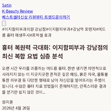
Satin
K-Beauty Review
베스트셀러
신상 리뷰
뷰티 트렌드
문의하기
#
이지함피부과의원 강남점
#
이지함피부과
#
강남역 포텐자
#
여드
름 흉터 재생주사
#
프락셀 효과
흉터 복원력 극대화: 이지함피부과 강남점의
최신 복합 요법 심층 분석
오랜 시간 우리를 괴롭히는 여드름 흉터. 한번 생기면 자연적으로
사라지지 않는 이 지긋지긋한 흔적은 깊은 패임, 붉은 자국, 울퉁불
퉁한 피부결 등 다양한 형태로 남아 자신감을 떨어뜨리는 주범이
됩니다. 수많은 흉터 치료 방법들이 존재하지만, 만족스러운 결과
를 얻기란 쉽지 않은 것이...
권지훈
2026년 4월 26일