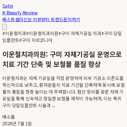
Satin
K-Beauty Review
베스트셀러
신상 리뷰
뷰티 트렌드
문의하기
#
이운철치과
#
이운철치과의원
#
구미 자체기공실 치과
#
구미 당일
임플란트
#
구미 지르코니아
이운철치과의원: 구미 자체기공실 운영으로
치료 기간 단축 및 보철물 품질 향상
이운철치과는 자체 기공실을 직접 운영하여 외부 기공소 의존도를
혁신적으로 낮추고, 환자분들의 치료 기간을 단축하며 동시에 보철
물의 품질을 한층 높이는 데 주력합니다. 첨단 장비를 갖춘 자체 기
공실을 통해 신속하고 정밀한 보철물 제작이 가능하며, 이는 특히
구미 당일임플란트 시술과 ...
배소율
2026년 7월 1일