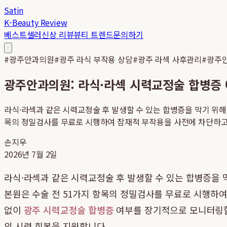
Satin
K-Beauty Review
베스트셀러
신상 리뷰
뷰티 트렌드
문의하기
#
광주안과의원
#
광주 라식 부작용 상담
#
광주 라섹 사후관리
#
광주
광주안과의원: 라식·라섹 시력교정술 합병증
라식·라섹과 같은 시력교정술 후 발생할 수 있는 합병증을 막기 위해
목의 정밀검사를 무료로 시행하여 잠재적 부작용을 사전에 차단하고, 수
손지우
2026년 7월 2일
라식·라섹과 같은 시력교정술 후 발생할 수 있는 합병증을 
본원은 수술 전 51가지 항목의 정밀검사를 무료로 시행하여
없이
광주 시력교정술 합병증
여부를 장기적으로 모니터링할
의 시력 회복을 지원합니다.