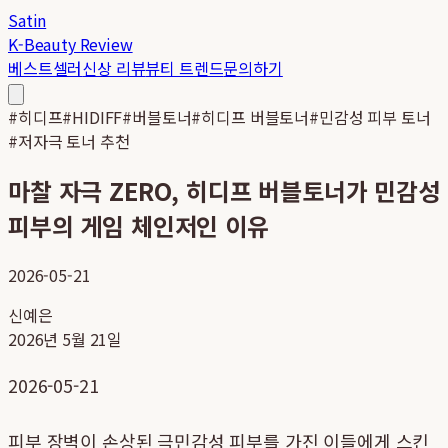
Satin
K-Beauty Review
베스트셀러
신상 리뷰
뷰티 트렌드
문의하기
#
히디프
#
HIDIFF
#
버블토너
#
히디프 버블토너
#
민감성 피부 토너
#
저자극 토너 추천
마찰 자극 ZERO, 히디프 버블토너가 민감성
피부의 게임 체인저인 이유
2026-05-21
신예은
2026년 5월 21일
2026-05-21
피부 장벽이 손상된 극민감성 피부를 가진 이들에게 스킨