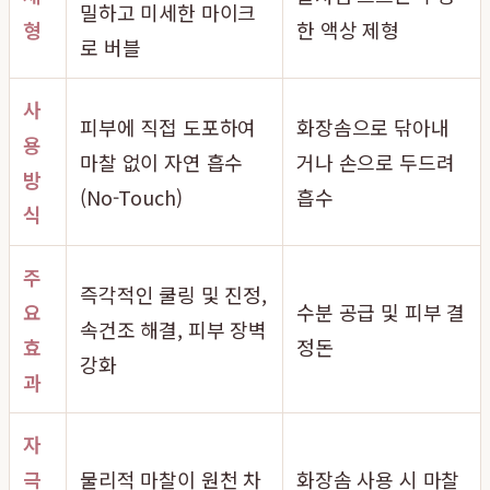
밀하고 미세한 마이크
형
한 액상 제형
로 버블
사
피부에 직접 도포하여
화장솜으로 닦아내
용
마찰 없이 자연 흡수
거나 손으로 두드려
방
(No-Touch)
흡수
식
주
즉각적인 쿨링 및 진정,
요
수분 공급 및 피부 결
속건조 해결, 피부 장벽
효
정돈
강화
과
자
극
물리적 마찰이 원천 차
화장솜 사용 시 마찰