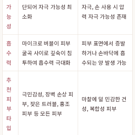
가
단되어 자극 가능성 최
자극, 손 사용 시 압
능
소화
력 자극 가능성 존재
성
흡
마이크로 버블이 피부
피부 표면에서 증발
수
굴곡 사이로 깊숙이 침
하거나 손바닥에 흡
력
투하여 흡수력 극대화
수되는 양 발생 가능
추
천
극민감성, 장벽 손상 피
피
마찰에 덜 민감한 건
부, 잦은 트러블, 홍조
부
성, 복합성 피부
피부 등 모든 피부
타
입