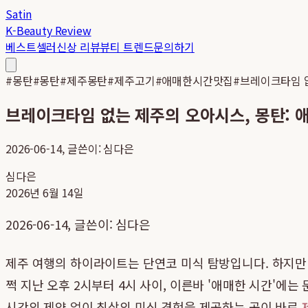
Satin
K-Beauty Review
베스트셀러
신상 리뷰
뷰티 트렌드
문의하기
#
몽탄
#
몽탄
#
제주몽탄
#
제주고기
#
애매한시간맛집
#
브레이크타임 
브레이크타임 없는 제주의 오아시스, 몽탄: 
2026-06-14, 글쓴이: 심다은
심다은
2026년 6월 14일
2026-06-14, 글쓴이: 심다은
제주 여행의 하이라이트는 단연코 미식 탐방입니다. 하지만
쩍 지난 오후 2시부터 4시 사이, 이른바 '애매한 시간'에
시간의 제약 없이 최상의 미식 경험을 제공하는 곳이 바로