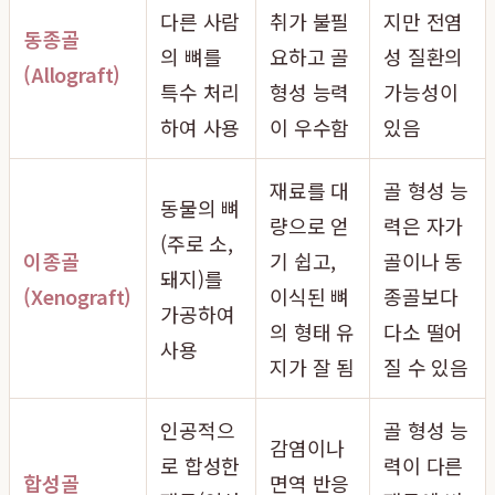
다른 사람
취가 불필
지만 전염
동종골
의 뼈를
요하고 골
성 질환의
(Allograft)
특수 처리
형성 능력
가능성이
하여 사용
이 우수함
있음
재료를 대
골 형성 능
동물의 뼈
량으로 얻
력은 자가
(주로 소,
이종골
기 쉽고,
골이나 동
돼지)를
(Xenograft)
이식된 뼈
종골보다
가공하여
의 형태 유
다소 떨어
사용
지가 잘 됨
질 수 있음
인공적으
골 형성 능
감염이나
로 합성한
력이 다른
합성골
면역 반응