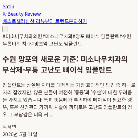
Satin
K-Beauty Review
베스트셀러
신상 리뷰
뷰티 트렌드
문의하기
#
미소나무치과의원
#
미소나무치과
#
망포 뼈이식 임플란트
#
수원
무통마취 치과
#
망포역 고난도 임플란트
수원 망포의 새로운 기준: 미소나무치과의
무삭제·무통 고난도 뼈이식 임플란트
임플란트는 상실된 치아를 대체하는 가장 효과적인 방법 중 하나로
자리 잡았지만, 많은 분들이 여전히 '통증'과 '수술'에 대한 두려움
을 가지고 있습니다. 특히 잇몸뼈가 부족하여 뼈이식이 필요한 경
우, 혹은 신경관과 가까워 시술이 까다로운 고난도 임플란트의 경
우 그 부담감은 더욱 커...
박서연
2026년 5월 11일