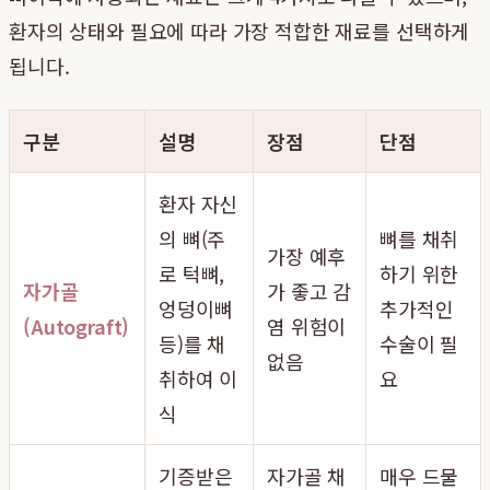
환자의 상태와 필요에 따라 가장 적합한 재료를 선택하게
됩니다.
구분
설명
장점
단점
환자 자신
의 뼈(주
뼈를 채취
가장 예후
로 턱뼈,
하기 위한
자가골
가 좋고 감
엉덩이뼈
추가적인
(Autograft)
염 위험이
등)를 채
수술이 필
없음
취하여 이
요
식
기증받은
자가골 채
매우 드물