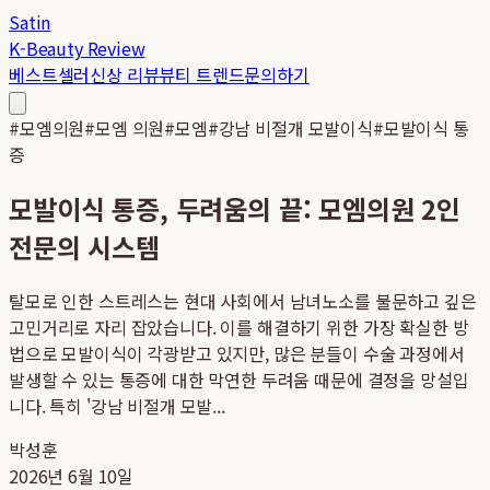
Satin
K-Beauty Review
베스트셀러
신상 리뷰
뷰티 트렌드
문의하기
#
모엠의원
#
모엠 의원
#
모엠
#
강남 비절개 모발이식
#
모발이식 통
증
모발이식 통증, 두려움의 끝: 모엠의원 2인
전문의 시스템
탈모로 인한 스트레스는 현대 사회에서 남녀노소를 불문하고 깊은
고민거리로 자리 잡았습니다. 이를 해결하기 위한 가장 확실한 방
법으로 모발이식이 각광받고 있지만, 많은 분들이 수술 과정에서
발생할 수 있는 통증에 대한 막연한 두려움 때문에 결정을 망설입
니다. 특히 '강남 비절개 모발...
박성훈
2026년 6월 10일