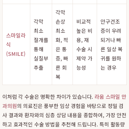
각막
각막
손상
비교적
안구건조
최소
최소
높은 비
증이 우려
스마일라
절개를
화, 적
용, 재
되거나 빠
식
통해
은 통
수술 시
른 일상 복
(SMILE)
실질부
증, 빠
제약 가
귀를 원하
추출
른 회
능성
는 경우
복
이처럼 각 수술은 명확한 차이가 있습니다.
라움 스마일 안
과의원
의 의료진은 풍부한 임상 경험을 바탕으로 정밀 검
사 결과와 환자와의 심층 상담 내용을 종합하여, 가장 안전
하고 효과적인 수술 방법을 추천해 드립니다. 특히 활동량