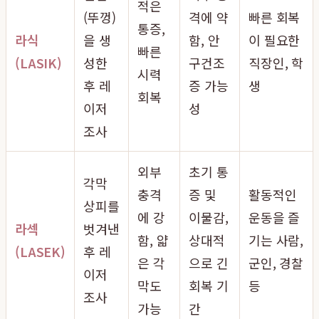
적은
(뚜껑)
격에 약
빠른 회복
통증,
라식
을 생
함, 안
이 필요한
빠른
(LASIK)
성한
구건조
직장인, 학
시력
후 레
증 가능
생
회복
이저
성
조사
외부
초기 통
각막
충격
증 및
활동적인
상피를
에 강
이물감,
운동을 즐
라섹
벗겨낸
함, 얇
상대적
기는 사람,
(LASEK)
후 레
은 각
으로 긴
군인, 경찰
이저
막도
회복 기
등
조사
가능
간