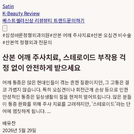
Satin
K-Beauty Review
베스트셀러
신상 리뷰
뷰티 트렌드
문의하기
#
삼성바른정형외과의원
#
산본 어깨 주사치료
#
산본 오십견 비수술
#
산본역 정형외과 전문의
산본 어깨 주사치료, 스테로이드 부작용 걱
정 없이 안전하게 받으세요
어깨 통증은 많은 현대인들이 겪는 흔한 질환이지만, 그 고통은 결
코 가볍지 않습니다. 특히 오십견이나 회전근개 손상 등으로 인한
만성적인 통증은 일상생활의 질을 현저히 떨어뜨립니다. 많은 분들
이 통증 완화를 위해 주사 치료를 고려하지만, '스테로이드'라는 단
어에 멈칫하게 됩니다. ...
배유찬
2026년 5월 29일