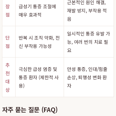
근본적인 원인 해결,
장
급성기 통증 조절에
재발 방지, 부작용 적
점
매우 효과적
음
일시적인 통증 유발 가
단
반복 시 조직 약화, 전
능, 여러 번의 치료 필
점
신 부작용 가능성
요
추
극심한 급성 염증 및
만성 통증, 인대/힘줄
천
통증 환자 (제한적 사
손상, 퇴행성 변화 환
대
용)
자
상
자주 묻는 질문 (FAQ)