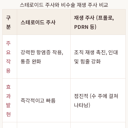
스테로이드 주사와 비수술 재생 주사 비교
구
재생 주사 (프롤로,
스테로이드 주사
분
PDRN 등)
주
요
강력한 항염증 작용,
조직 재생 촉진, 인대
작
통증 완화
및 힘줄 강화
용
효
과
점진적 (수 주에 걸쳐
즉각적이고 빠름
발
나타남)
현