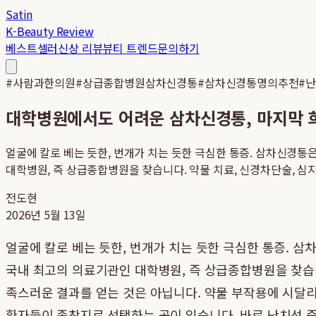
Satin
K-Beauty Review
베스트셀러
신상 리뷰
뷰티 트렌드
문의하기
#
사람과한의원
#
상급종합병원삼차신경통
#
삼차신경통명의추천
#
대학병원에서도 어려운 삼차신경통, 마지막 
얼굴에 칼로 베는 듯한, 번개가 치는 듯한 극심한 통증. 삼차신경
대학병원, 즉 상급종합병원을 찾습니다. 약물 치료, 신경차단술, 심지
전도현
2026년 5월 13일
얼굴에 칼로 베는 듯한, 번개가 치는 듯한 극심한 통증. 
국내 최고의 의료기관인 대학병원, 즉 상급종합병원을 찾습
족스러운 결과를 얻는 것은 아닙니다. 약물 부작용에 시달리
환자들이 종착지로 선택하는 곳이 있습니다. 바로 난치성 