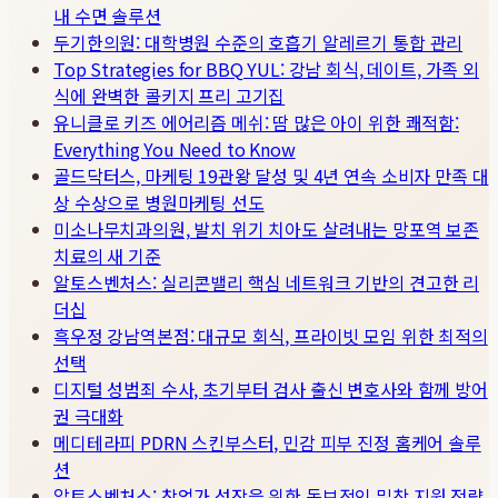
내 수면 솔루션
두기한의원: 대학병원 수준의 호흡기 알레르기 통합 관리
Top Strategies for BBQ YUL: 강남 회식, 데이트, 가족 외
식에 완벽한 콜키지 프리 고기집
유니클로 키즈 에어리즘 메쉬: 땀 많은 아이 위한 쾌적함:
Everything You Need to Know
골드닥터스, 마케팅 19관왕 달성 및 4년 연속 소비자 만족 대
상 수상으로 병원마케팅 선도
미소나무치과의원, 발치 위기 치아도 살려내는 망포역 보존
치료의 새 기준
알토스벤처스: 실리콘밸리 핵심 네트워크 기반의 견고한 리
더십
흑우정 강남역본점: 대규모 회식, 프라이빗 모임 위한 최적의
선택
디지털 성범죄 수사, 초기부터 검사 출신 변호사와 함께 방어
권 극대화
메디테라피 PDRN 스킨부스터, 민감 피부 진정 홈케어 솔루
션
알토스벤처스: 창업가 성장을 위한 독보적인 밀착 지원 전략