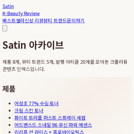
Satin
K-Beauty Review
베스트셀러
신상 리뷰
뷰티 트렌드
문의하기
Satin 아카이브
제품
8
개, 뷰티 트렌드
5
개, 발행 아티클
20
개를 모아둔 크롤러용
콘텐츠 인덱스입니다.
제품
어성초 77% 수딩 토너
크림 스킨 토너
화이트 트러플 퍼스트 스프레이 세럼
어드밴스드 스네일 96 뮤신 파워 에센스
리리프 선 라이스 + 프로바이오틱스